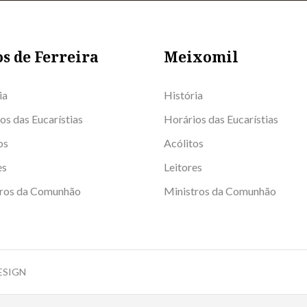
s de Ferreira
Meixomil
ia
História
os das Eucarístias
Horários das Eucarístias
os
Acólitos
es
Leitores
tros da Comunhão
Ministros da Comunhão
DESIGN