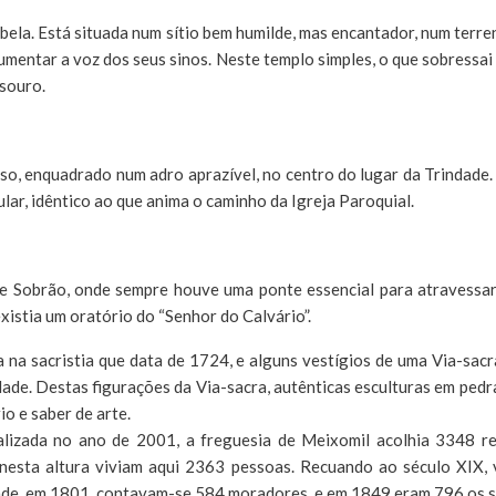
bela. Está situada num sítio bem humilde, mas encantador, num terre
mentar a voz dos seus sinos. Neste templo simples, o que sobressai 
esouro.
, enquadrado num adro aprazível, no centro do lugar da Trindade. É
ular, idêntico ao que anima o caminho da Igreja Paroquial.
r de Sobrão, onde sempre houve uma ponte essencial para atravessar
xistia um oratório do “Senhor do Calvário”.
 na sacristia que data de 1724, e alguns vestígios de uma Via-sa
dade. Destas figurações da Via-sacra, autênticas esculturas em pe
o e saber de arte.
lizada no ano de 2001, a freguesia de Meixomil acolhia 3348 r
 nesta altura viviam aqui 2363 pessoas. Recuando ao século XIX, 
dade, em 1801, contavam-se 584 moradores, e em 1849 eram 796 os s