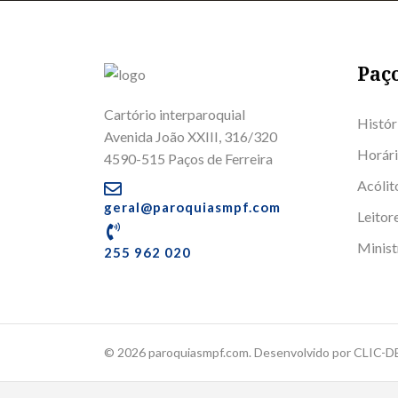
Paço
Cartório interparoquial
Histór
Avenida João XXIII, 316/320
Horári
4590-515 Paços de Ferreira
Acólit
geral@paroquiasmpf.com
Leitor
Minis
255 962 020
© 2026 paroquiasmpf.com. Desenvolvido por CLIC-