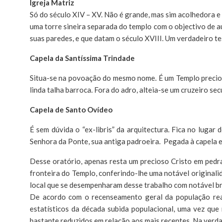
Igreja Matriz
Só do século XIV – XV. Não é grande, mas sim acolhedora e 
uma torre sineira separada do templo com o objectivo de au
suas paredes, e que datam o século XVIII. Um verdadeiro t
Capela da Santíssima Trindade
Situa-se na povoação do mesmo nome. É um Templo precioso
linda talha barroca. Fora do adro, alteia-se um cruzeiro sec
Capela de Santo Ovídeo
É sem dúvida o “ex-libris” da arquitectura. Fica no luga
Senhora da Ponte, sua antiga padroeira. Pegada à capela e
Desse oratório, apenas resta um precioso Cristo em pedra
fronteira do Templo, conferindo-lhe uma notável originali
local que se desempenharam desse trabalho com notável bri
De acordo com o recenseamento geral da população rea
estatísticos da década subida populacional, uma vez que
bastante reduzidos em relação aos mais recentes. Na ver