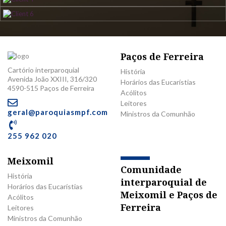
Paços de Ferreira
Cartório interparoquial
História
Avenida João XXIII, 316/320
Horários das Eucarístias
4590-515 Paços de Ferreira
Acólitos
Leitores
geral@paroquiasmpf.com
Ministros da Comunhão
255 962 020
Meixomil
Comunidade
História
interparoquial de
Horários das Eucarístias
Meixomil e Paços de
Acólitos
Ferreira
Leitores
Ministros da Comunhão