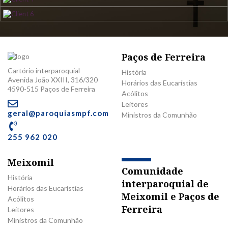
Paços de Ferreira
Cartório interparoquial
História
Avenida João XXIII, 316/320
Horários das Eucarístias
4590-515 Paços de Ferreira
Acólitos
Leitores
geral@paroquiasmpf.com
Ministros da Comunhão
255 962 020
Meixomil
Comunidade
História
interparoquial de
Horários das Eucarístias
Meixomil e Paços de
Acólitos
Ferreira
Leitores
Ministros da Comunhão