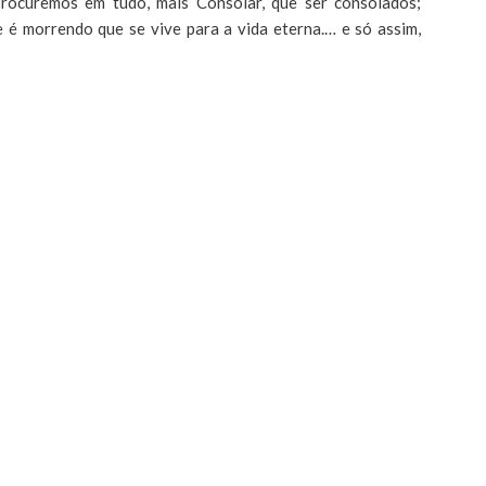
Procuremos em tudo, mais Consolar, que ser consolados;
 é morrendo que se vive para a vida eterna.… e só assim,