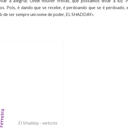
evar a alegria; Onde houver trevas, que possamos levar a luz. 
s. Pois, é dando que se recebe, é perdoando que se é perdoado, e
há-de ser sempre um nome de poder, EL SHADDAY».
El Shadday - website