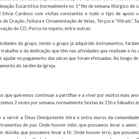
mação Eucarística (normalmente no 1º fim de semana litúrgico de 
Sílvia Cardoso com visitas constantes e todo o tipo de apoio so
e Oração, Feitura e Ornamentação de Velas, Terços e “Vitrais”, Ta
avação do CD, Porco no espeto, entre outras.
ividades do grupo, tendo o grupo já adquirido instrumentos, farda
o trabalho e da dedicação que têm nas atividades que realizam e no
de ajudar no pagamento das obras que foram efetuadas. Ao longo d
amento do Jardim da Igreja.
 que queremos continuar a partilhar e a viver por muitos mais anos
fazemos 2 vezes por semana, normalmente Sextas às 21h e Sábados 
a servir a Deus Omnipotente intra e extra muros da comunidade 
instrumentos de paz. Onde houver ódio, que possamos levar o amor
er dúvida, que possamos levar a fé; Onde houver erro, que possa