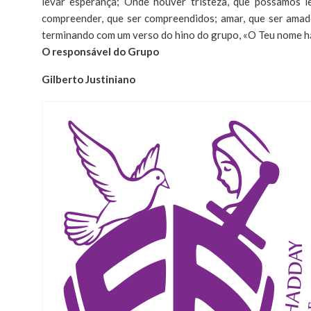
levar esperança; Onde houver tristeza, que possamos l
compreender, que ser compreendidos; amar, que ser amado
terminando com um verso do hino do grupo, «O Teu nome 
O responsável do Grupo
Gilberto Justiniano