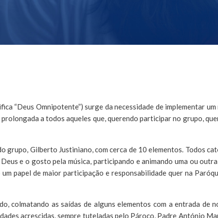
ca “Deus Omnipotente”) surge da necessidade de implementar um no
prolongada a todos aqueles que, querendo participar no grupo, qu
o grupo, Gilberto Justiniano, com cerca de 10 elementos. Todos c
 Deus e o gosto pela música, participando e animando uma ou outra
m papel de maior participação e responsabilidade quer na Paróqui
do, colmatando as saídas de alguns elementos com a entrada de 
lidades acrescidas, sempre tuteladas pelo Pároco, Padre António Mar