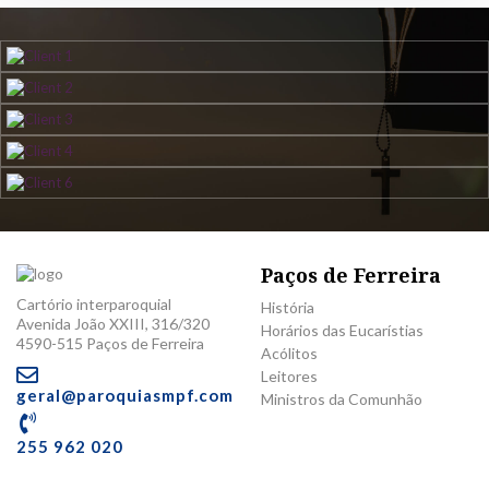
Paços de Ferreira
Cartório interparoquial
História
Avenida João XXIII, 316/320
Horários das Eucarístias
4590-515 Paços de Ferreira
Acólitos
Leitores
geral@paroquiasmpf.com
Ministros da Comunhão
255 962 020